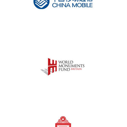
中
提
菩
银
国
11
路
提
行
移