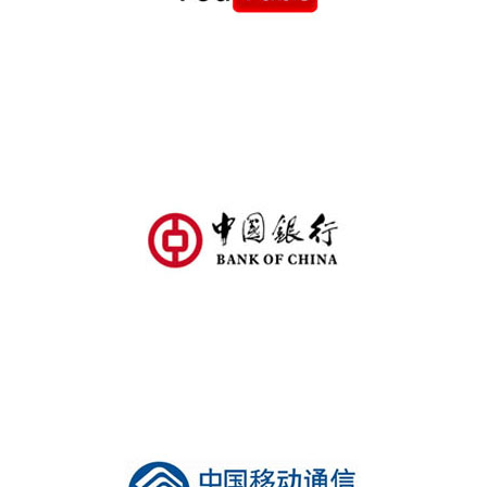
年
千
中
菩
年
国