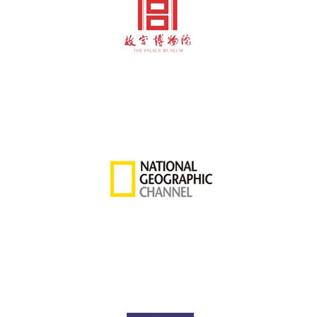
故
路
动
宫
1111
通
博