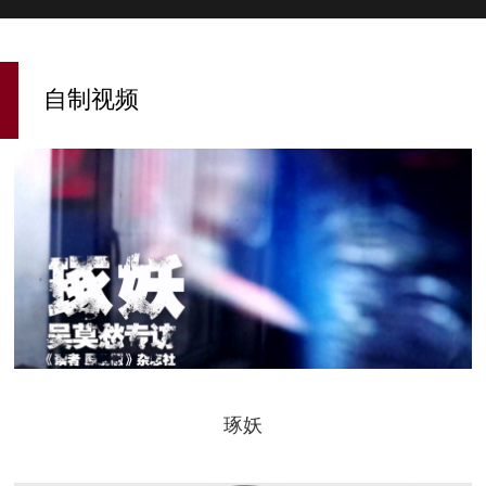
自制视频
琢妖